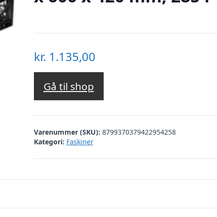
kr.
1.135,00
Gå til shop
Varenummer (SKU):
8799370379422954258
Kategori:
Faskiner